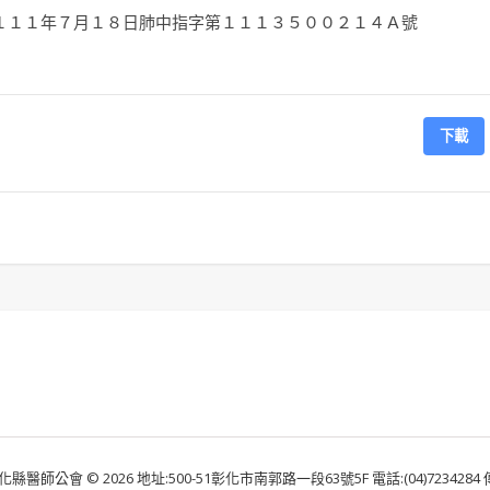
１１１年７月１８日肺中指字第１１１３５００２１４Ａ號
下載
化縣醫師公會 © 2026 地址:500-51彰化市南郭路一段63號5F 電話:(04)7234284 傳真: