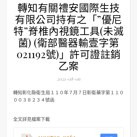
轉知有關禮安國際生技
有限公司持有之「”優尼
特”脊椎內視鏡工具(未滅
菌) (衛部醫器輸壹字第
021192號)」許可證註銷
乙案
2021-08-06
轉知彰化縣衛生局１１０年７月７日彰衛藥字第１１０
００３８２３４號函
全文詳見檔案下載
1100709-0961