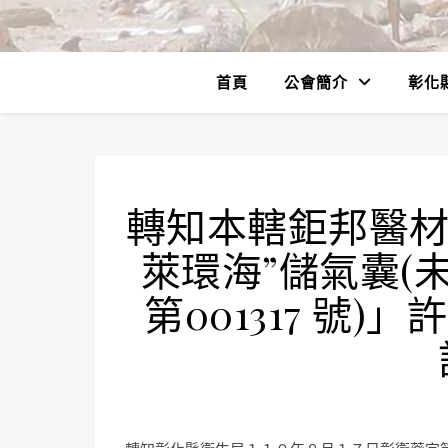
首頁
公會簡介
彰化
轉知本轄鉅邦醫材
萊環海”儲氣囊(
第001317 號