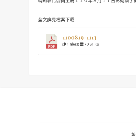
轉知彰化縣衛生局１１０年８月１７日彰衛藥字
全文詳見檔案下載
1100819-1113
1 file(s)
70.81 KB
彰