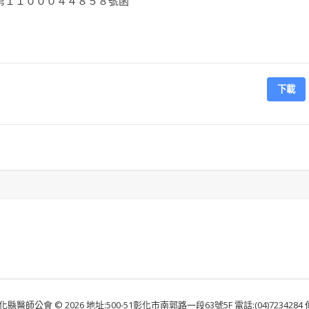
第１１０００４４８５８號函
下載
化縣醫師公會 © 2026 地址:500-51彰化市南郭路一段63號5F 電話:(04)7234284 傳真: