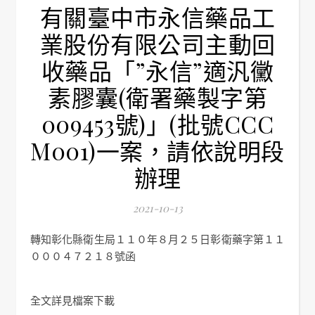
有關臺中市永信藥品工
業股份有限公司主動回
收藥品「”永信”適汎黴
素膠囊(衛署藥製字第
009453號)」(批號CCC
M001)一案，請依說明段
辦理
2021-10-13
轉知彰化縣衛生局１１０年８月２５日彰衛藥字第１１
０００４７２１８號函
全文詳見檔案下載