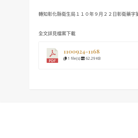
轉知彰化縣衛生局１１０年９月２２日彰衛藥字
全文詳見檔案下載
1100924-1168
1 file(s)
62.29 KB