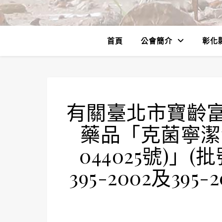
首頁
公會簡介
彰化
有關臺北市寶齡
藥品「克菌寧潔淨
044025號)」(批號
395-2002及39