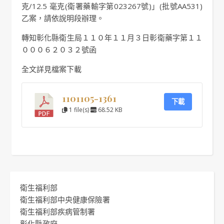
克/12.5 毫克(衛署藥輸字第023267號)」(批號AA531)
乙案，請依說明段辦理。
轉知彰化縣衛生局１１０年１１月３日彰衛藥字第１１
０００６２０３２號函
全文詳見檔案下載
1101105-1361
下載
1 file(s)
68.52 KB
衛生福利部
衛生福利部中央健康保險署
衛生福利部疾病管制署
彰化縣政府