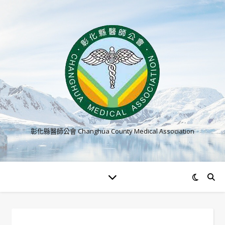
彰化縣醫師公會 Changhua County Medical Association