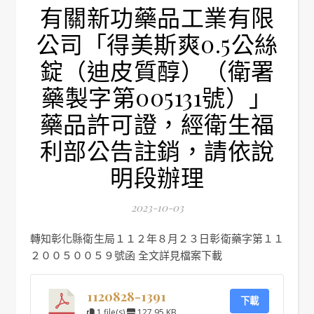
有關新功藥品工業有限
公司「得美斯爽0.5公絲
錠（迪皮質醇）（衛署
藥製字第005131號）」
藥品許可證，經衛生福
利部公告註銷，請依說
明段辦理
2023-10-03
轉知彰化縣衛生局１１２年８月２３日彰衛藥字第１１
２００５００５９號函 全文詳見檔案下載
1120828-1391
下載
1 file(s)
127.95 KB