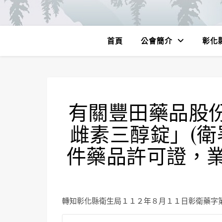
首頁
公會簡介
彰化
有關豐田藥品股份
雌素三醇錠」(衛署
件藥品許可證，
轉知彰化縣衛生局１１２年８月１１日彰衛藥字