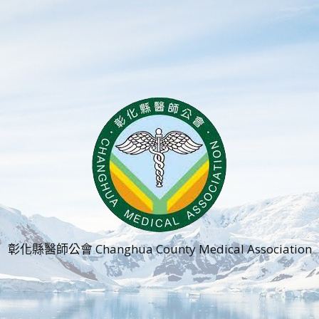
彰化縣醫師公會 Changhua County Medical Association