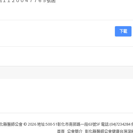
第１１２００４７７６５號函
下載
化縣醫師公會 © 2026 地址:500-51彰化市南郭路一段63號5F 電話:(04)7234284 傳真:
首頁
公會簡介
彰化縣醫師公會健康台灣深