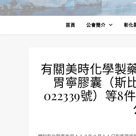
首頁
公會簡介
彰化
有關美時化學製
胃寧膠囊（斯
022339號）