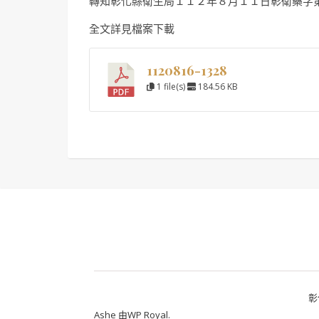
轉知彰化縣衛生局１１２年８月１１日彰衛藥字
全文詳見檔案下載
1120816-1328
1 file(s)
184.56 KB
彰
Ashe 由
WP Royal
.