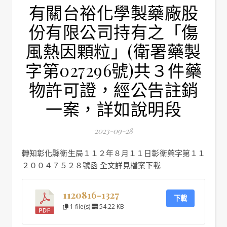
有關台裕化學製藥廠股
份有限公司持有之「傷
風熱因顆粒」(衛署藥製
字第027296號)共３件藥
物許可證，經公告註銷
一案，詳如說明段
2023-09-28
轉知彰化縣衛生局１１２年８月１１日彰衛藥字第１１
２００４７５２８號函 全文詳見檔案下載
1120816-1327
下載
1 file(s)
54.22 KB