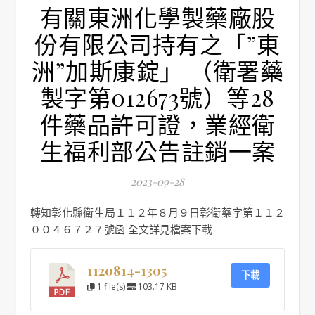
有關東洲化學製藥廠股
份有限公司持有之「”東
洲”加斯康錠」 （衛署藥
製字第012673號）等28
件藥品許可證，業經衛
生福利部公告註銷一案
2023-09-28
轉知彰化縣衛生局１１２年８月９日彰衛藥字第１１２
００４６７２７號函 全文詳見檔案下載
1120814-1305
下載
1 file(s)
103.17 KB