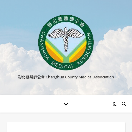
彰化縣醫師公會 Changhua County Medical Association