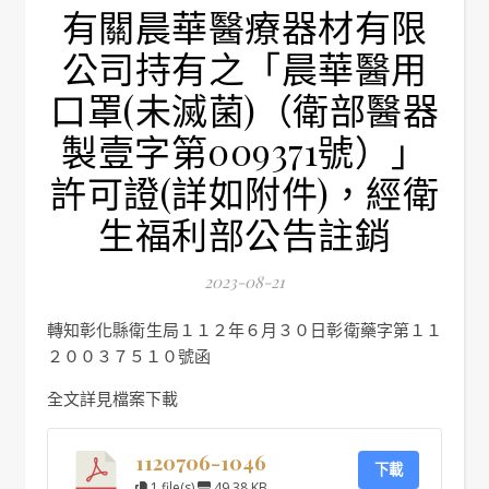
有關晨華醫療器材有限
公司持有之「晨華醫用
口罩(未滅菌)（衛部醫器
製壹字第009371號）」
許可證(詳如附件)，經衛
生福利部公告註銷
2023-08-21
轉知彰化縣衛生局１１２年６月３０日彰衛藥字第１１
２００３７５１０號函
全文詳見檔案下載
1120706-1046
下載
1 file(s)
49.38 KB