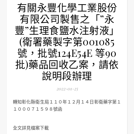
有關永豐化學工業股份
有限公司製售之「”永
豐”生理食鹽水注射液」
(衛署藥製字第001085
號，批號124E54E 等90
批)藥品回收乙案，請依
說明段辦理
2022-01-25
轉知彰化縣衛生局１１０年１２月１４日彰衛藥字第１
１０００７１５９８號函
全文詳見檔案下載