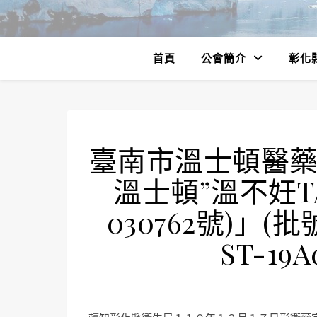
首頁
公會簡介
彰化
臺南市溫士頓醫藥
溫士頓”溫不妊T
030762號)」(批號
ST-19