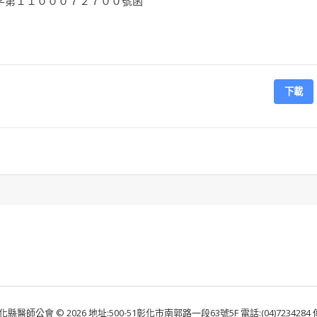
字第１１０００７２７００號函
下載
化縣醫師公會 © 2026 地址:500-51彰化市南郭路一段63號5F 電話:(04)7234284 傳真: