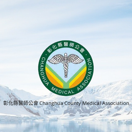
彰化縣醫師公會 Changhua County Medical Association