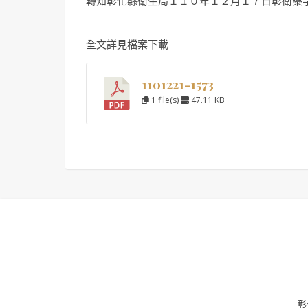
轉知彰化縣衛生局１１０年１２月１７日彰衛藥
全文詳見檔案下載
1101221-1573
1 file(s)
47.11 KB
彰