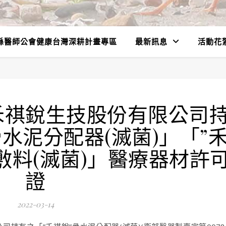
縣醫師公會健康台灣深耕計畫專區
最新訊息
活動花
禾祺銳生技股份有限公司
骨水泥分配器(滅菌)」「”
敷料(滅菌)」醫療器材許
證
2022-03-14