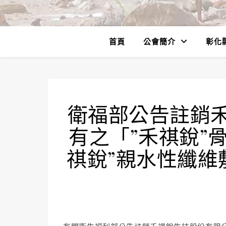
首頁
公會簡介
彰化
衛福部公告註銷
有之「”禾祺銳”
祺銳”親水性纖維