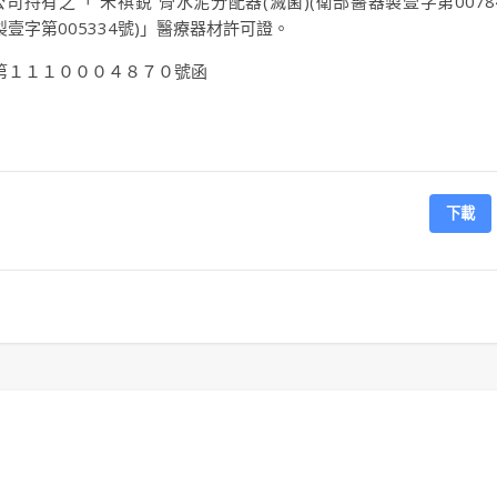
持有之「”禾祺銳”骨水泥分配器(滅菌)(衛部醫器製壹字第0078
製壹字第005334號)」醫療器材許可證。
第１１１０００４８７０號函
下載