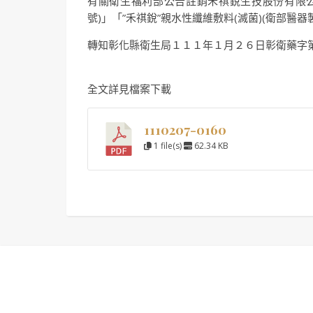
有關衛生福利部公告註銷禾祺銳生技股份有限公司
號)」「”禾祺銳”親水性纖維敷料(滅菌)(衛部醫器
轉知彰化縣衛生局１１１年１月２６日彰衛藥字
全文詳見檔案下載
1110207-0160
1 file(s)
62.34 KB