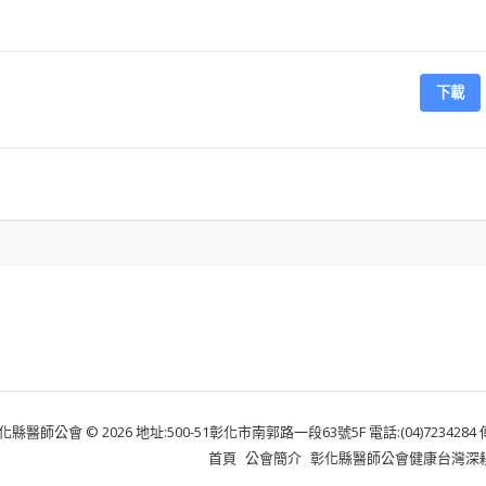
下載
化縣醫師公會 © 2026 地址:500-51彰化市南郭路一段63號5F 電話:(04)7234284 傳真:
首頁
公會簡介
彰化縣醫師公會健康台灣深