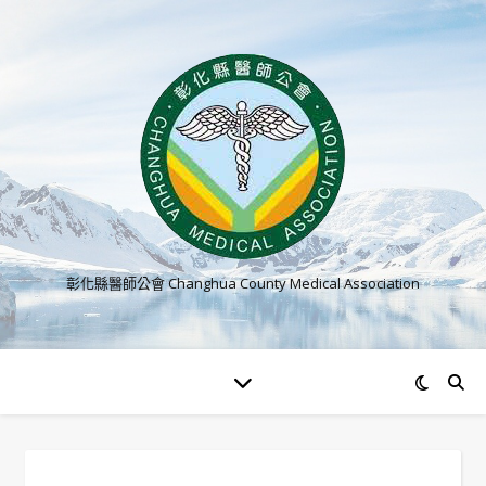
彰化縣醫師公會 Changhua County Medical Association