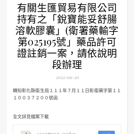
有關生匯貿易有限公司
持有之「銳寶能妥舒腸
溶軟膠囊」(衛署藥輸字
第025195號」藥品許可
證註銷一案，請依說明
段辦理
2022-09-20
轉知彰化縣衛生局１１１年７月１１日彰衛藥字第１１
１００３７２００號函
全文詳見檔案下載
11107013-0960