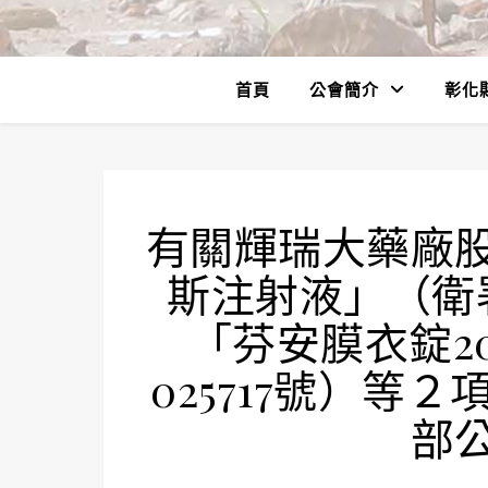
首頁
公會簡介
彰化
有關輝瑞大藥廠
斯注射液」（衛署
「芬安膜衣錠2
025717號）
部