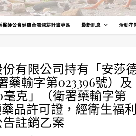
縣醫師公會健康台灣深耕計畫專區
最新訊息
活動花
股份有限公司持有「安莎
藥輸字第023396號）及
0毫克」（衛署藥輸字第
等２項藥品許可證，經衛生福
公告註銷乙案