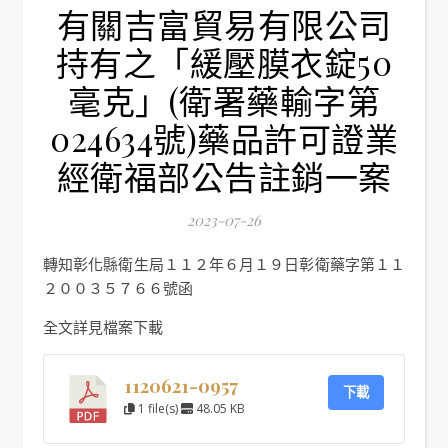
有關吉富貿易有限公司
持有之「緩壓膜衣錠50
毫克」(衛署藥輸字第
024634號)藥品許可證業
經衛福部公告註銷一案
2023-07-26
轉知彰化縣衛生局１１２年６月１９日彰衛藥字第１１
２００３５７６６號函
全文詳見檔案下載
1120621-0957
下載
1 file(s)
48.05 KB