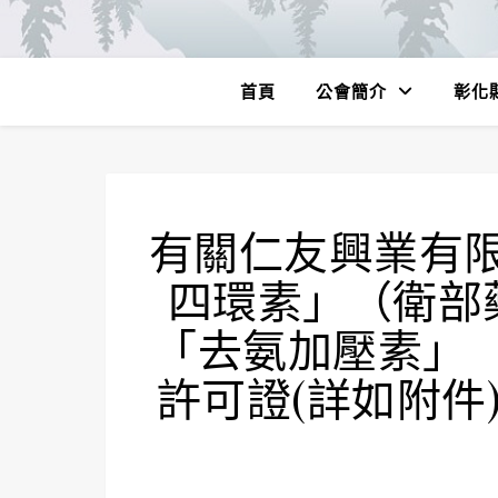
首頁
公會簡介
彰化
有關仁友興業有
四環素」（衛部藥
「去氨加壓素」（
許可證(詳如附件