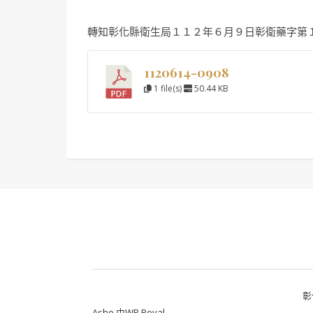
轉知彰化縣衛生局１１２年６月９日彰衛藥字第
1120614-0908
1 file(s)
50.44 KB
彰
Ashe 由
WP Royal
.