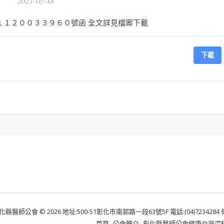
2023-07-18
１１２００３３９６０號函 全文詳見檔案下載
下載
化縣醫師公會 © 2026 地址:500-51彰化市南郭路一段63號5F 電話:(04)7234284 傳真:
首頁
公會簡介
彰化縣醫師公會健康台灣深