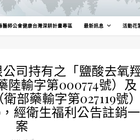
縣醫師公會健康台灣深耕計畫專區
最新訊息
活動花
限公司持有之「鹽酸去氧
陸輸字第000774號）及
衛部藥輸字第027119號
)，經衛生福利公告註銷
案