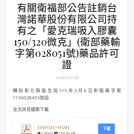
有關衛福部公告註銷台
灣諾華股份有限公司持
有之「愛克瑞吸入膠囊
150/320微克」(衛部藥輸
字第028051號)藥品許可
證
2026-07-09
轉知彰化縣衛生局115年5月6日彰衛藥字第
1150028435號函
全文詳見檔案下載
1150511-0591
下載
1 file(s)
156.55 KB