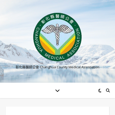
彰化縣醫師公會 Changhua County Medical Association