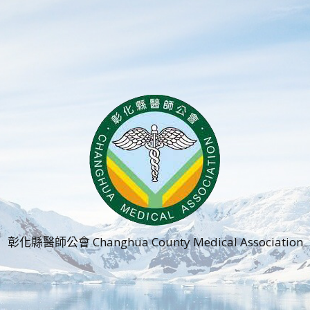
彰化縣醫師公會 Changhua County Medical Association