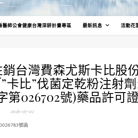
縣醫師公會健康台灣深耕計畫專區
最新訊息
活動花
註銷台灣費森尤斯卡比股
”卡比”伐菌定乾粉注射劑
第026702號)藥品許可
2026-07-02
026783號函