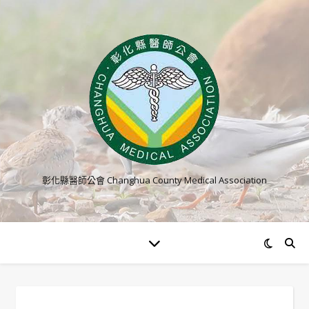
彰化縣醫師公會 Changhua County Medical Association