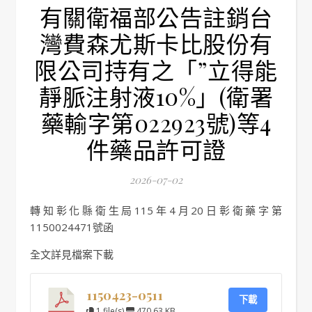
有關衛福部公告註銷台
灣費森尤斯卡比股份有
限公司持有之「”立得能
靜脈注射液10%」(衛署
藥輸字第022923號)等4
件藥品許可證
2026-07-02
轉知彰化縣衛生局115年4月20日彰衛藥字第
1150024471號函
全文詳見檔案下載
1150423-0511
下載
1 file(s)
470.63 KB