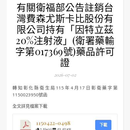
有關衛福部公告註銷台
灣費森尤斯卡比股份有
限公司持有「因特立茲
20%注射液」(衛署藥輸
字第017369號)藥品許可
證
2026-07-02
轉知彰化縣衛生局115年4月17日彰衛藥字第
1150023950號函
全文詳見檔案下載
1150422-0498
下載
1 file(s)
43.40 KB