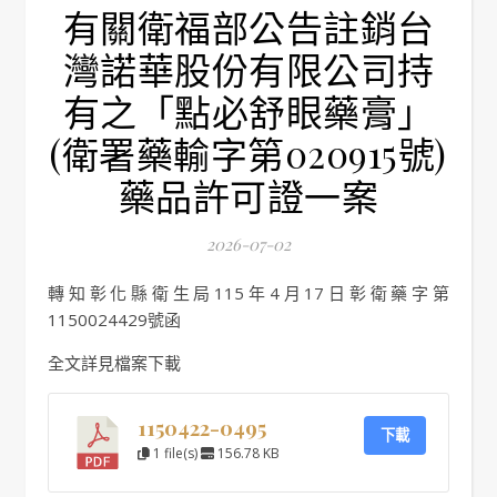
有關衛福部公告註銷台
灣諾華股份有限公司持
有之「點必舒眼藥膏」
(衛署藥輸字第020915號)
藥品許可證一案
2026-07-02
轉知彰化縣衛生局115年4月17日彰衛藥字第
1150024429號函
全文詳見檔案下載
1150422-0495
下載
1 file(s)
156.78 KB