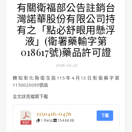
有關衛福部公告註銷台
灣諾華股份有限公司持
有之「點必舒眼用懸浮
液」(衛署藥輸字第
018617號)藥品許可證
2026-05-25
轉知彰化縣衛生局115年4月13日彰衛藥字第
1150023095號函
全文詳見檔案下載
1150416-0476
下載
1 file(s)
154.66 KB