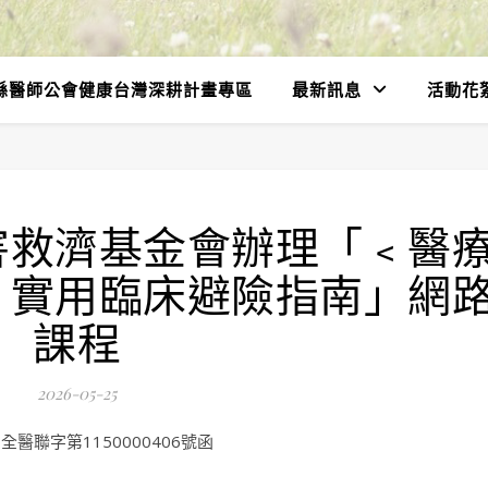
縣醫師公會健康台灣深耕計畫專區
最新訊息
活動花
害救濟基金會辦理「﹤醫
﹥實用臨床避險指南」網
課程
2026-05-25
醫聯字第1150000406號函