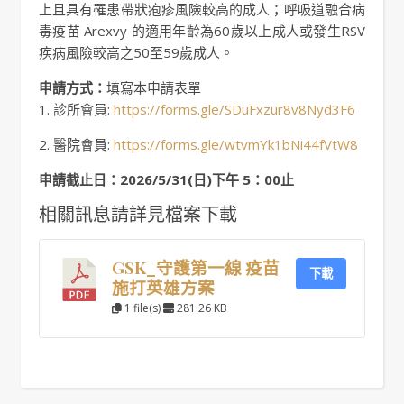
上且具有罹患帶狀疱疹風險較高的成人；呼吸道融合病
毒疫苗 Arexvy 的適用年齡為60歲以上成人或發生RSV
疾病風險較高之50至59歲成人。
申請方式：
填寫本申請表單
1. 診所會員:
https://forms.gle/SDuFxzur8v8Nyd3F6
2. 醫院會員:
https://forms.gle/wtvmYk1bNi44fVtW8
申請截止日：
2026/5/31(
日
)
下午
5
：
00
止
相關訊息請詳見檔案下載
GSK_守護第一線 疫苗
下載
施打英雄方案
1 file(s)
281.26 KB