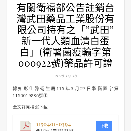
有關衛福部公告註銷台
灣武田藥品工業股份有
限公司持有之「”武田”
新一代人類血清白蛋
白」(衛署菌疫輸字第
000922號)藥品許可證
2026-04-16
轉知彰化縣衛生局115年3月27日彰衛藥字第
1150019836號函
全文詳見檔案下載
1150401-0394
下載
1 file(s)
155.53 KB