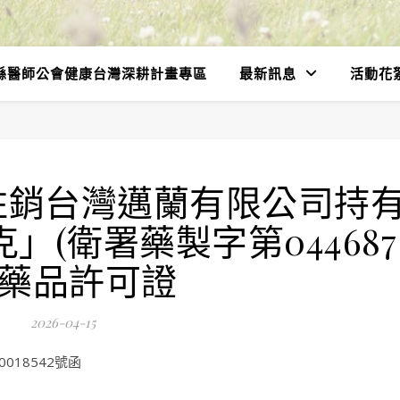
縣醫師公會健康台灣深耕計畫專區
最新訊息
活動花
註銷台灣邁蘭有限公司持
」(衛署藥製字第044687
)藥品許可證
2026-04-15
018542號函