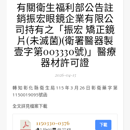
有關衛生福利部公告註
銷振宏眼鏡企業有限公
司持有之「振宏 矯正鏡
片(未滅菌)(衛署醫器製
壹字第003330號)」醫療
器材許可證
2026-04-15
轉知彰化縣衛生局115年3月26日彰衛藥字第
1150019095號函
全文詳見檔案下載
1150330-0376
下載
1 file(s)
49.27 KB