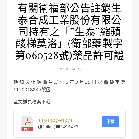
有關衛福部公告註銷生
泰合成工業股份有限公
司持有之「”生泰”縮蘋
酸梯莫洛」(衛部藥製字
第060528號)藥品許可證
2026-04-15
轉知彰化縣衛生局115年3月25日彰衛藥字第
1150018845號函
全文詳見檔案下載
1150327-0371
下載
1 file(s)
149.54 KB