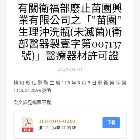
有關衛福部廢止苗園興
業有限公司之「”苗園”
生理沖洗瓶(未滅菌)(衛
部醫器製壹字第007137
號)」醫療器材許可證
2026-04-01
轉知彰化縣衛生局115年3月5日彰衛藥字第
1150012899號函
全文詳見檔案下載
1150309-0291
下載
1 file(s)
47.09 KB