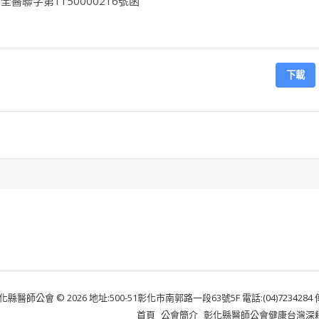
醫聯字第1150000216號函
下載
化縣醫師公會 © 2026 地址:500-51彰化市南郭路一段63號5F 電話:(04)7234284 傳真:
首頁
公會簡介
彰化縣醫師公會健康台灣深