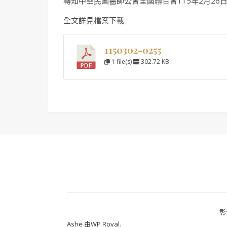
轉知中華民國醫師公會全國聯合會115年2月26日全
全文詳見檔案下載
1150302-0255
1 file(s)
302.72 KB
彰
Ashe 由
WP Royal
.