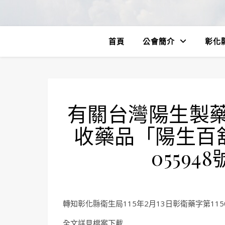
首頁
公會簡介
彰化
有關台灣陽生製
收藥品「陽生百
055948
轉知彰化縣衛生局115年2月13日彰衛藥字第1150
全文詳見檔案下載