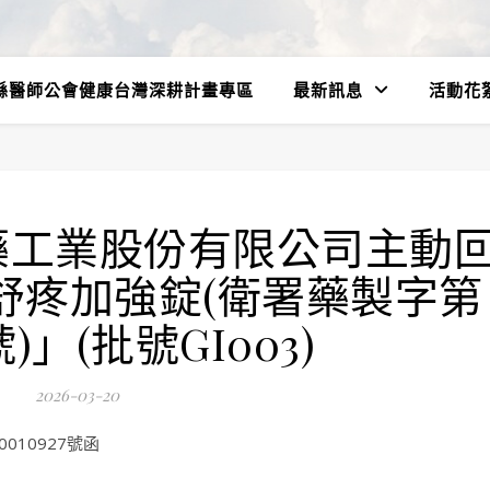
縣醫師公會健康台灣深耕計畫專區
最新訊息
活動花
藥工業股份有限公司主動
舒疼加強錠(衛署藥製字第
號)」(批號GI003)
2026-03-20
010927號函