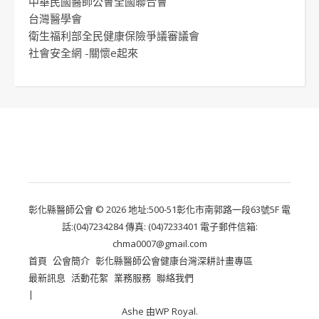
中華民國醫師公會全國聯合會
台灣醫學會
衛生福利部全民健康保險爭議審議會
社會安全網 -關懷e起來
彰化縣醫師公會 © 2026 地址:500-51彰化市南郭路一段63號5F 電
話:(04)7234284 傳真: (04)7233401 電子郵件信箱:
chma0007@gmail.com
首頁
公會簡介
彰化縣醫師公會健康台灣深耕計畫專區
最新訊息
活動花絮
業務服務
聯絡我們
Ashe 由
WP Royal
.