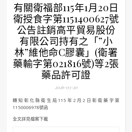
有關衛福部115年1月20日
衛授食字第1151400627號
公告註銷高平貿易股份
有限公司持有之「”小
林”維他命C膠囊」(衛署
藥輸字第021816號)等2張
藥品許可證
2026-03-20
轉知彰化縣衛生局115年2月2日彰衛藥字第
1150006978號函
全文詳見檔案下載