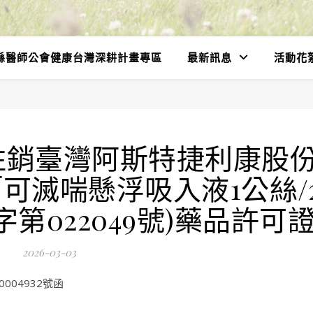
縣醫師公會健康台灣深耕計畫專區
最新訊息
活動花
註銷臺灣阿斯特捷利康股
可滅喘懸浮吸入液1公絲/
第022049號)藥品許可
2026-03-03
004932號函