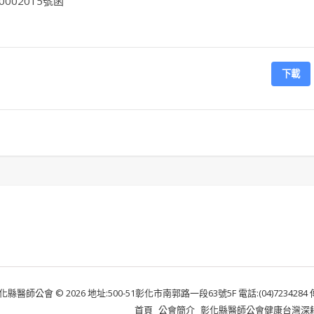
002015號函
下載
化縣醫師公會 © 2026 地址:500-51彰化市南郭路一段63號5F 電話:(04)7234284 傳真:
首頁
公會簡介
彰化縣醫師公會健康台灣深