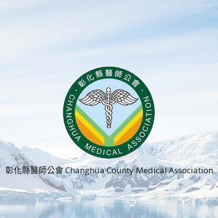
彰化縣醫師公會 Changhua County Medical Association