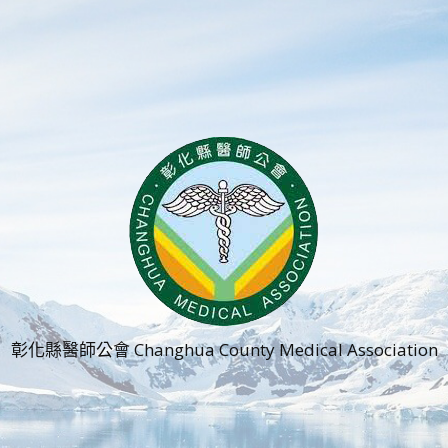
彰化縣醫師公會 Changhua County Medical Association