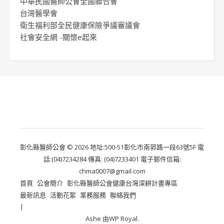
中華民國醫師公會全國聯合會
台灣醫學會
衛生福利部全民健康保險爭議審議會
社會安全網 -關懷e起來
彰化縣醫師公會 © 2026 地址:500-51彰化市南郭路一段63號5F 電
話:(04)7234284 傳真: (04)7233401 電子郵件信箱:
chma0007@gmail.com
首頁
公會簡介
彰化縣醫師公會健康台灣深耕計畫專區
最新訊息
活動花絮
業務服務
聯絡我們
Ashe 由
WP Royal
.