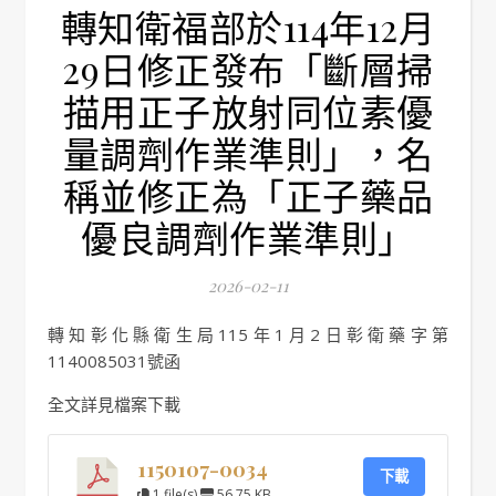
轉知衛福部於114年12月
29日修正發布「斷層掃
描用正子放射同位素優
量調劑作業準則」，名
稱並修正為「正子藥品
優良調劑作業準則」
2026-02-11
轉知彰化縣衛生局115年1月2日彰衛藥字第
1140085031號函
全文詳見檔案下載
1150107-0034
下載
1 file(s)
56.75 KB