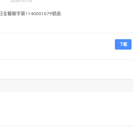
2026-02-11
全醫聯字第1140001679號函
下載