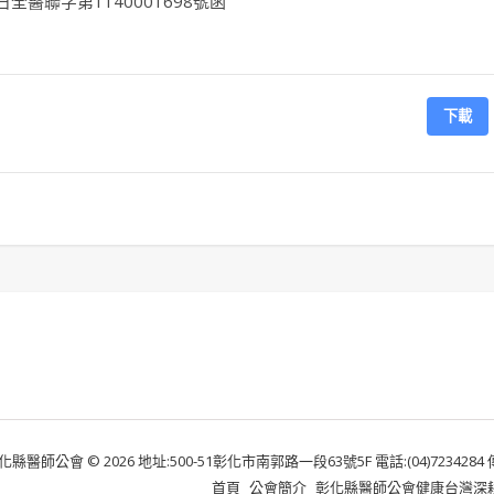
全醫聯字第1140001698號函
下載
化縣醫師公會 © 2026 地址:500-51彰化市南郭路一段63號5F 電話:(04)7234284 傳真:
首頁
公會簡介
彰化縣醫師公會健康台灣深