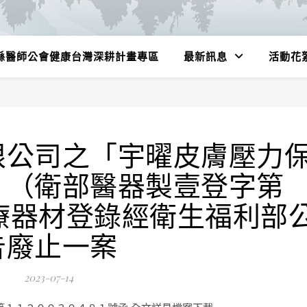
縣醫師公會健康台灣深耕計畫專區
最新訊息
活動花
限公司之「宇曜皮膚壓力
）（衛部醫器製壹登字第
醫療器材登錄經衛生福利部
告廢止一案
2023-07-14