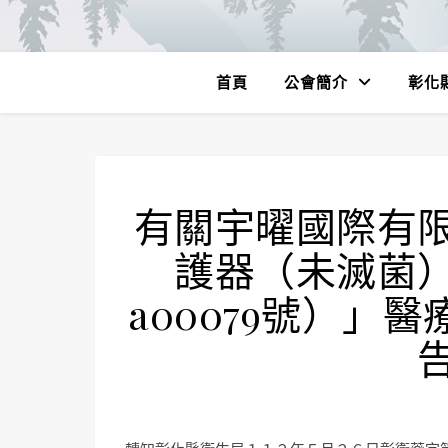
首頁
公會簡介
彰化
有關宇曜國際有
護器（未滅菌
a00079號）」