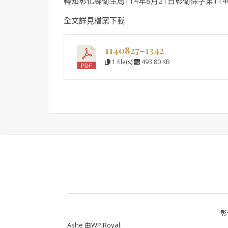
轉知彰化縣衛生局114年8月21日彰衛保字第1140
全文詳見檔案下載
1140827–1342
1 file(s)
493.80 KB
彰
Ashe 由
WP Royal
.