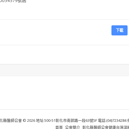
054579號函
下載
化縣醫師公會 © 2026 地址:500-51彰化市南郭路一段63號5F 電話:(04)7234284 傳真:
首頁
公會簡介
彰化縣醫師公會健康台灣深