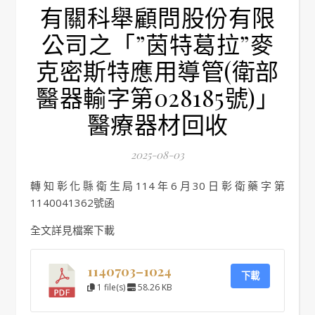
有關科舉顧問股份有限
公司之「”茵特葛拉”麥
克密斯特應用導管(衛部
醫器輸字第028185號)」
醫療器材回收
2025-08-03
轉知彰化縣衛生局114年6月30日彰衛藥字第
1140041362號函
全文詳見檔案下載
1140703–1024
下載
1 file(s)
58.26 KB